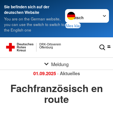
Sie befinden sich auf der
Sprache wechseln zu
deutschen Website
You are on the German website,
you can use the switch to switch to
Alles klar
the English one
DRK-Ortsverein
Offenburg
Meldung
01.09.2025
· Aktuelles
Fachfranzösisch en
route