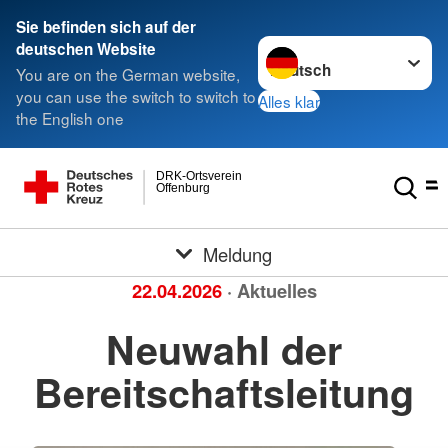
Sie befinden sich auf der
Sprache wechseln zu
deutschen Website
You are on the German website,
you can use the switch to switch to
Alles klar
the English one
DRK-Ortsverein
Offenburg
Meldung
22.04.2026
· Aktuelles
Neuwahl der
Bereitschaftsleitung