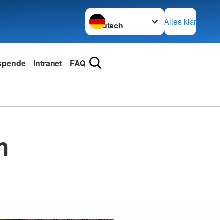
Sprache wechseln zu
Alles klar
spende
Intranet
FAQ
m