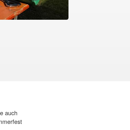
te auch
mmerfest