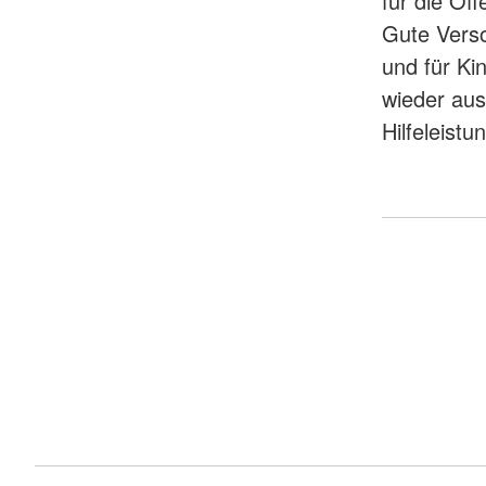
für die Öff
Gute Verso
und für Ki
wieder aus
Hilfeleist