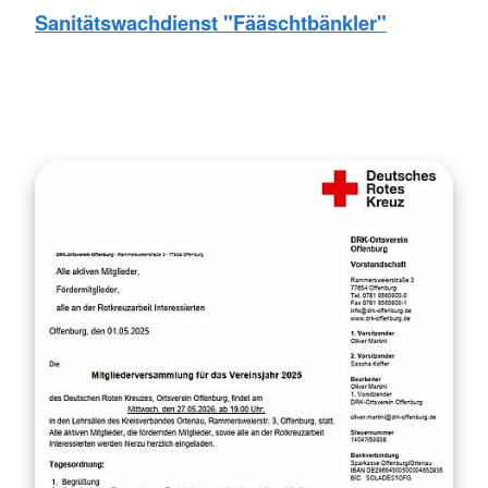
Sanitätswachdienst "Fääschtbänkler"