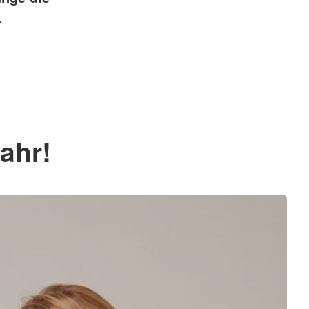
.
ahr!