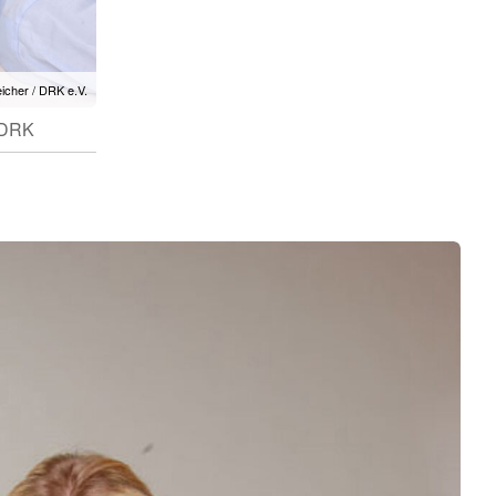
eicher / DRK e.V.
/ DRK