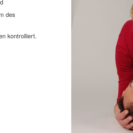
nd
om des
 kontrolliert.