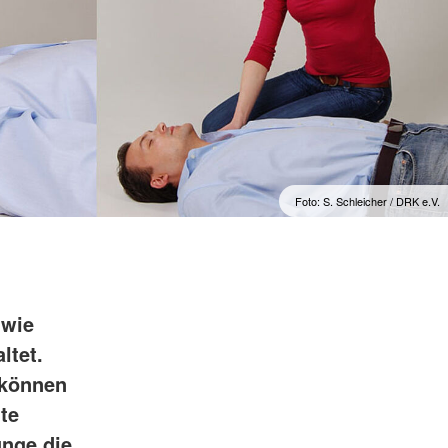
Foto: S. Schleicher / DRK e.V.
 wie
ltet.
 können
te
unge die