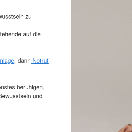
wusstsein zu
stehende auf die
enlage
, dann
Notruf
enstes beruhigen,
 Bewusstsein und