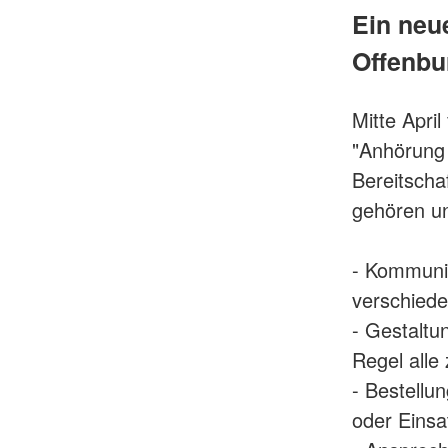
Ein neue
Offenbu
Mitte Apri
"Anhörung 
Bereitscha
gehören u
- Kommunik
verschiede
- Gestaltu
Regel alle
- Bestellu
oder Einsa