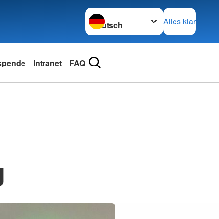
Sprache wechseln zu
Alles klar
spende
Intranet
FAQ
g