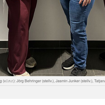
(v.l.n.r.): Jörg Behringer (stellv.), Jasmin Junker (stellv.), Tatj