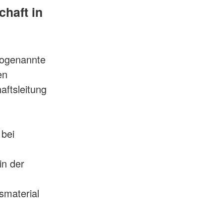
chaft in
 sogenannte
en
aftsleitung
 bei
in der
smaterial