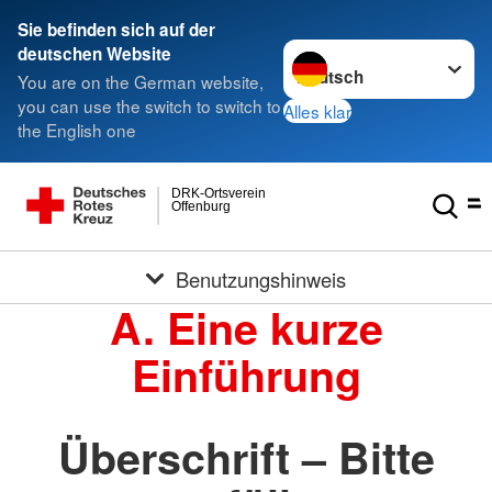
Sie befinden sich auf der
Sprache wechseln zu
deutschen Website
You are on the German website,
you can use the switch to switch to
Alles klar
the English one
DRK-Ortsverein
Offenburg
Benutzungshinweis
A. Eine kurze
Einführung
Überschrift – Bitte