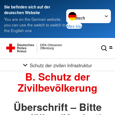
Sie befinden sich auf der
Sprache wechseln zu
deutschen Website
You are on the German website,
you can use the switch to switch to
Alles klar
the English one
DRK-Ortsverein
Offenburg
Schutz der zivilen Infrastruktur
B. Schutz der
Zivilbevölkerung
Überschrift – Bitte