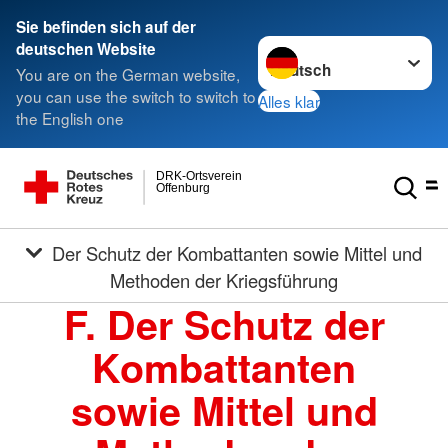
Sie befinden sich auf der
Sprache wechseln zu
deutschen Website
You are on the German website,
you can use the switch to switch to
Alles klar
the English one
DRK-Ortsverein
Offenburg
Der Schutz der Kombattanten sowie Mittel und
Methoden der Kriegsführung
F. Der Schutz der
Kombattanten
sowie Mittel und