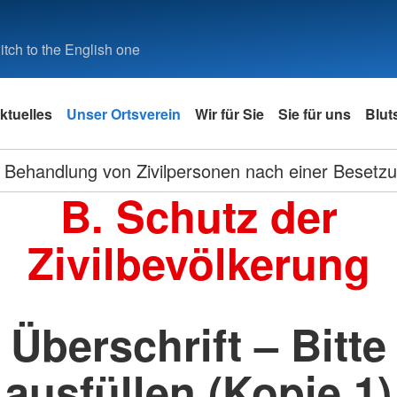
tch to the English one
ktuelles
Unser Ortsverein
Wir für Sie
Sie für uns
Blut
Behandlung von Zivilpersonen nach einer Besetz
B. Schutz der
Zivilbevölkerung
Überschrift – Bitte
ausfüllen (Kopie 1)