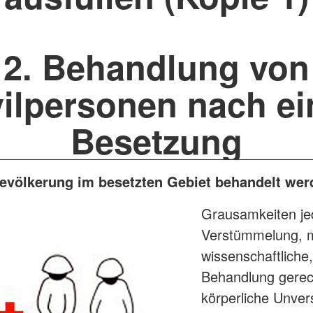
2. Behandlung von
vilpersonen nach ei
Besetzung
bevölkerung im besetzten Gebiet behandelt we
Grausamkeiten jed
Verstümmelung, m
wissenschaftliche,
Behandlung gerecht
körperliche Unvers