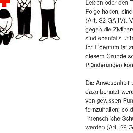
Leiden oder den T
Folge haben, sind
(Art. 32 GA IV).
gegen die Zivilpe
sind ebenfalls unt
Ihr Eigentum ist 
diesem Grunde sol
Plünderungen kom
Die Anwesenheit ei
dazu benutzt we
von gewissen Pun
fernzuhalten; so d
"menschliche Schu
werden (Art. 28 GA