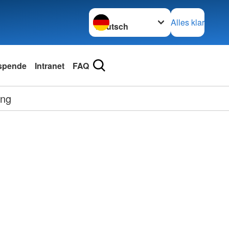
Sprache wechseln zu
Alles klar
spende
Intranet
FAQ
ung